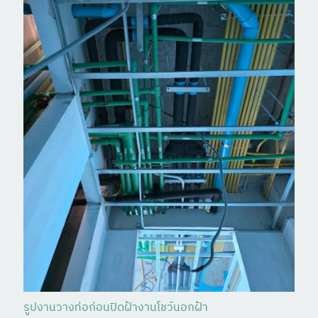
รูปงานวางท่อก่อนปิดฝ้างานโชว์นอกฝ้า