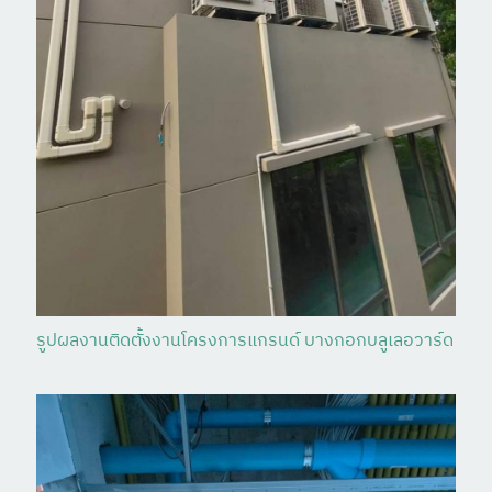
รูปผลงานติดตั้งงานโครงการแกรนด์ บางกอกบลูเลอวาร์ด